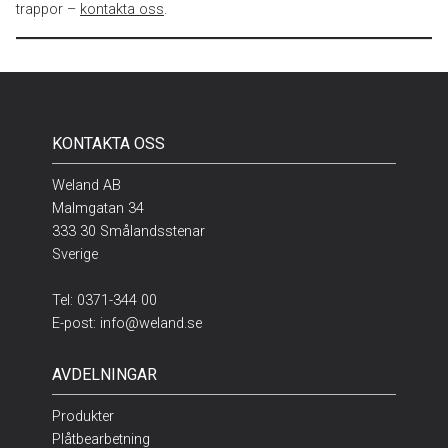
trappor –
kontakta oss
.
KONTAKTA OSS
Weland AB
Malmgatan 34
333 30 Smålandsstenar
Sverige
Tel:
0371-344 00
E-post:
info@weland.se
AVDELNINGAR
Produkter
Plåtbearbetning