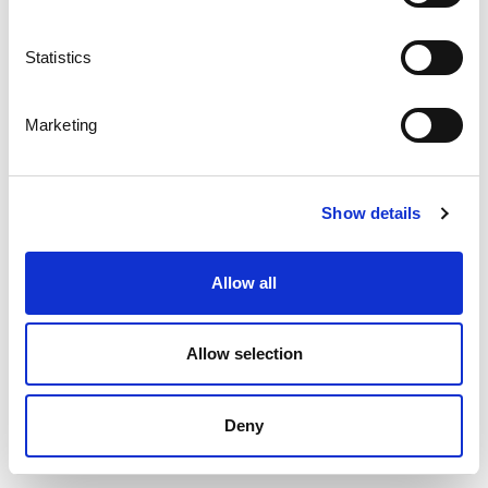
Statistics
Marketing
Show details
Allow all
Allow selection
Trappsteg
Deny
Kompletterande information om våra olika stegval.