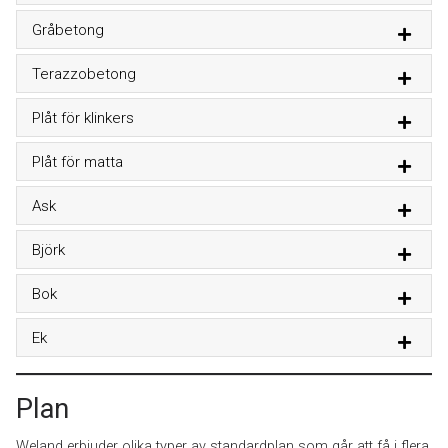
Gråbetong
Terazzobetong
Plåt för klinkers
Plåt för matta
Ask
Björk
Bok
Ek
Plan
Weland erbjuder olika typer av standardplan som går att få i flera