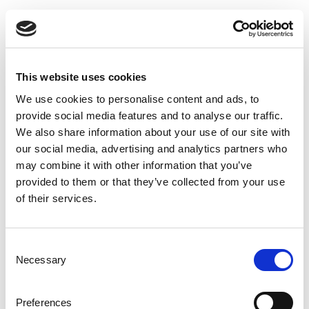
This website uses cookies
We use cookies to personalise content and ads, to
provide social media features and to analyse our traffic.
We also share information about your use of our site with
our social media, advertising and analytics partners who
may combine it with other information that you’ve
provided to them or that they’ve collected from your use
of their services.
Flerlöpstrappor
Consent
Flerlöpstrappor är trappor som sammanbinds med vändplan. På
Necessary
Selection
detta sätt kan trapporna göras mycket höga.
Preferences