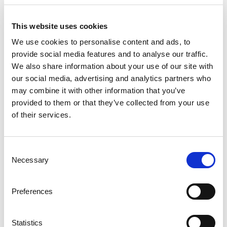
This website uses cookies
Plangavel Typ 70 – Djup 1 000mm
We use cookies to personalise content and ads, to
Håldiameter Ø 14 mm för M12 skruv.
provide social media features and to analyse our traffic.
We also share information about your use of our site with
our social media, advertising and analytics partners who
may combine it with other information that you’ve
provided to them or that they’ve collected from your use
of their services.
Consent
Necessary
Selection
Preferences
Statistics