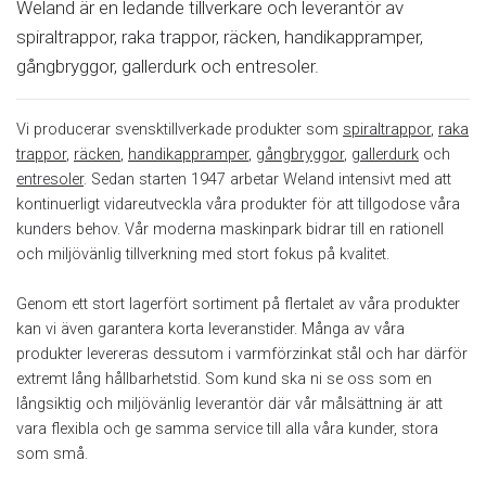
Weland är en ledande tillverkare och leverantör av
spiraltrappor, raka trappor, räcken, handikappramper,
gångbryggor, gallerdurk och entresoler.
Vi producerar svensktillverkade produkter som
spiraltrappor
,
raka
trappor
,
räcken
,
handikappramper
,
gångbryggor
,
gallerdurk
och
entresoler
. Sedan starten 1947 arbetar
Weland
intensivt med att
kontinuerligt vidareutveckla våra produkter för att tillgodose våra
kunders behov. Vår moderna maskinpark bidrar till en rationell
och miljövänlig tillverkning med stort fokus på kvalitet.
Genom ett stort lagerfört sortiment på flertalet av våra produkter
kan vi även garantera korta leveranstider. Många av våra
produkter levereras dessutom i varmförzinkat stål och har därför
extremt lång hållbarhetstid. Som kund ska ni se oss som en
långsiktig och miljövänlig leverantör där vår målsättning är att
vara flexibla och ge samma service till alla våra kunder, stora
som små.