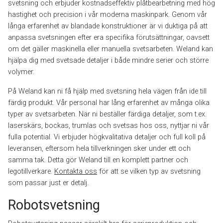
svetsning och erbjuder kostnadseffektiv plåtbearbetning med hög
hastighet och precision i vår moderna maskinpark. Genom vår
långa erfarenhet av blandade konstruktioner är vi duktiga på att
anpassa svetsningen efter era specifika förutsättningar, oavsett
om det gäller maskinella eller manuella svetsarbeten. Weland kan
hjälpa dig med svetsade detaljer i både mindre serier och större
volymer.
På Weland kan ni få hjälp med svetsning hela vägen från ide till
färdig produkt. Vår personal har lång erfarenhet av många olika
typer av svetsarbeten. När ni beställer färdiga detaljer, som t.ex.
laserskärs, bockas, trumlas och svetsas hos oss, nyttjar ni vår
fulla potential. Vi erbjuder högkvalitativa detaljer och full koll på
leveransen, eftersom hela tillverkningen sker under ett och
samma tak. Detta gör Weland till en komplett partner och
legotillverkare.
Kontakta oss
för att se vilken typ av svetsning
som passar just er detalj.
Robotsvetsning