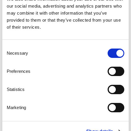
Lagerförd
our social media, advertising and analytics partners who
may combine it with other information that you’ve
Grindpaket
provided to them or that they’ve collected from your use
Lagerförd
of their services.
Ytbehandling
Consent
Necessary
Selection
Våra universalräcken är som standard varmförzinkade. I vår
egna anläggning ytbehandlas räcket för att klara stora
påfrestningar. Metoden ger ett mycket starkt skydd mot
Preferences
korrosion. För mer information besök vår sida för
ytbehandling
.
Statistics
Marketing
Varmförzinkad