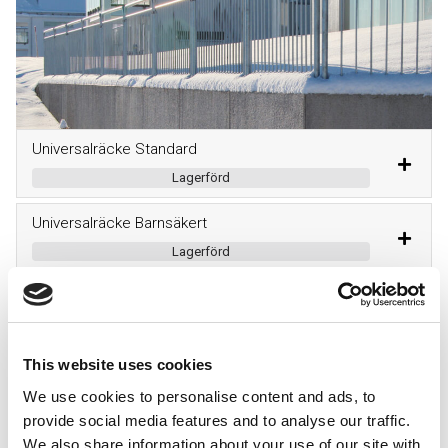
Universalräcke Standard
Lagerförd
Universalräcke Barnsäkert
Lagerförd
Tillval
För att ytterligare öka både säkerhet och tillgänglighet erbjuder vi
This website uses cookies
en rad tillval till våra räcken.
We use cookies to personalise content and ads, to
provide social media features and to analyse our traffic.
Sparklist
We also share information about your use of our site with