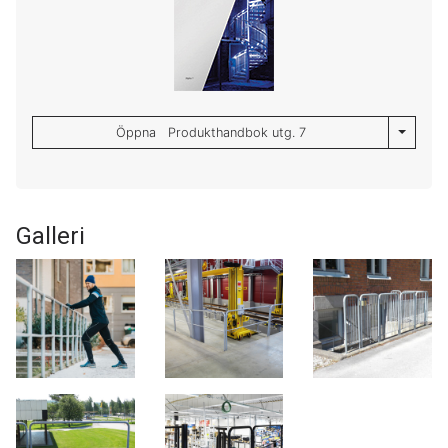
Toggle 
Öppna Produkthandbok utg. 7
Galleri