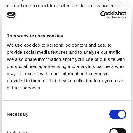
information om produktnyheter, trender, innovationer och
miljöaspekter och kan diskutera lösningar i en mysig,nära
miljö. Vi ses där!
Gratis entré och mässan bjuder föranmälda besökare på
This website uses cookies
lunch kl 12:00. Anmäl dig
här
.
We use cookies to personalise content and ads, to
provide social media features and to analyse our traffic.
Webbplats för spiraltrappan JOS
We also share information about your use of our site with
Broschyr spiraltrappan JOS
our social media, advertising and analytics partners who
may combine it with other information that you’ve
Film montageguide spiraltrappan JOS
provided to them or that they’ve collected from your use
of their services.
Consent
Necessary
Selection
Preferences