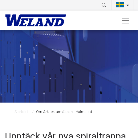
Startsida
Om Arkitekturmässan i Halmstad
Upptäck vår nya spiraltrappa