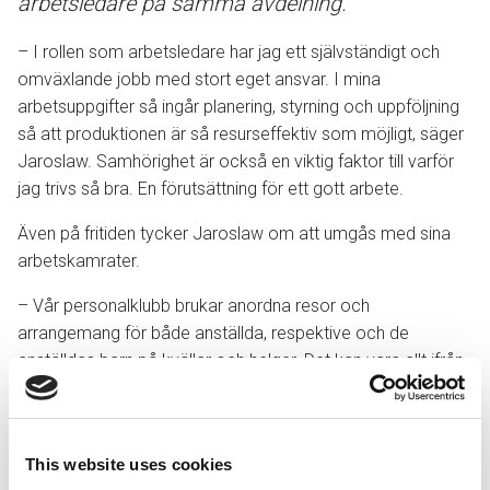
arbetsledare på samma avdelning.
– I rollen som arbetsledare har jag ett självständigt och
omväxlande jobb med stort eget ansvar. I mina
arbetsuppgifter så ingår planering, styrning och uppföljning
så att produktionen är så resurseffektiv som möjligt, säger
Jaroslaw. Samhörighet är också en viktig faktor till varför
jag trivs så bra. En förutsättning för ett gott arbete.
Även på fritiden tycker Jaroslaw om att umgås med sina
arbetskamrater.
– Vår personalklubb brukar anordna resor och
arrangemang för både anställda, respektive och de
anställdas barn på kvällar och helger. Det kan vara allt ifrån
bio till gokart, bussresor till Liseberg eller upplevelsepaket
med hotellövernattningar. Det är några exempel på att
Weland är en mycket generös arbetsgivare.
This website uses cookies