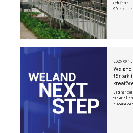
och är helt
90 meters 
2025-09-18
Weland 
för arki
kreatöre
Vad händer 
tänjer på gr
placerar de