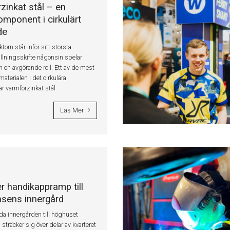
zinkat stål – en
omponent i cirkulärt
de
orn står inför sitt största
llningsskifte någonsin spelar
n en avgörande roll. Ett av de mest
materialen i det cirkulära
r varmförzinkat stål.
Läs Mer
r handikappramp till
nsens innergård
a innergården till höghuset
sträcker sig över delar av kvarteret