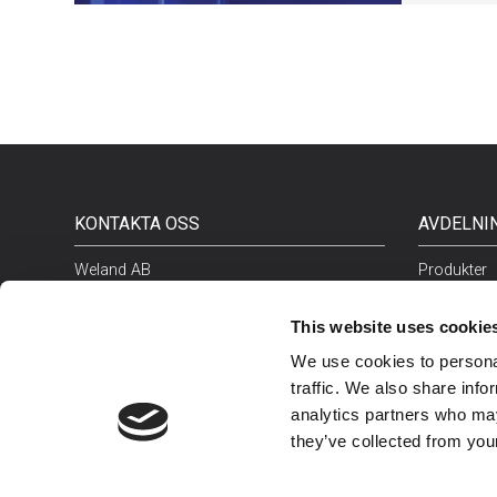
KONTAKTA OSS
AVDELNI
Weland AB
Produkter
Malmgatan 34
Plåtbearbe
333 30 Smålandsstenar
This website uses cookie
Sverige
We use cookies to personal
traffic. We also share info
Tel:
0371-344 00
analytics partners who may
E-post:
info@weland.se
they’ve collected from your