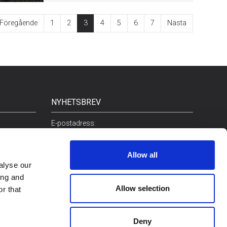
Föregående
1
2
3
4
5
6
7
Nästa
NYHETSBREV
E-postadress:
Allow all
alyse our
ing and
Allow selection
r that
Deny