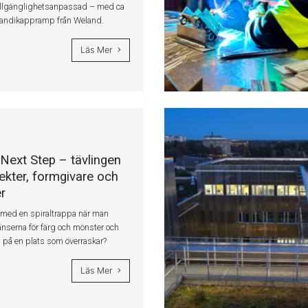
 tillgänglighetsanpassad – med ca
handikappramp från Weland.
Läs Mer
Next Step – tävlingen
tekter, formgivare och
r
med en spiraltrappa när man
änserna för färg och mönster och
n på en plats som överraskar?
Läs Mer