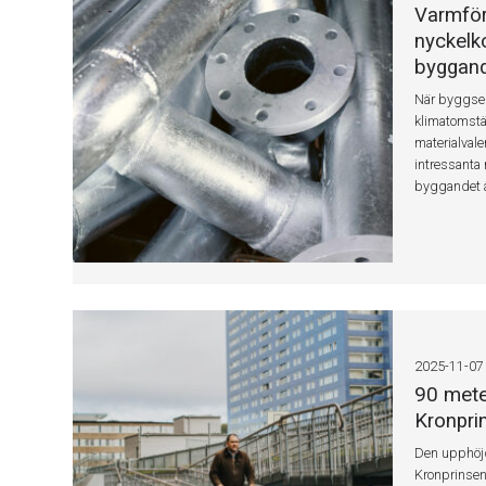
Varmför
nyckelk
byggan
När byggsekt
klimatomstä
materialvale
intressanta 
byggandet ä
2025-11-07
90 mete
Kronpri
Den upphöjd
Kronprinsen 