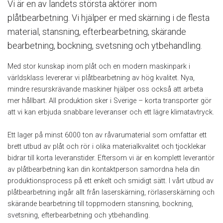
Vi är en av landets största aktörer inom
plåtbearbetning. Vi hjälper er med skärning i de flesta
material, stansning, efterbearbetning, skärande
bearbetning, bockning, svetsning och ytbehandling.
Med stor kunskap inom plåt och en modern maskinpark i
världsklass levererar vi plåtbearbetning av hög kvalitet. Nya,
mindre resurskrävande maskiner hjälper oss också att arbeta
mer hållbart. All produktion sker i Sverige – korta transporter gör
att vi kan erbjuda snabbare leveranser och ett lägre klimatavtryck.
Ett lager på minst 6000 ton av råvarumaterial som omfattar ett
brett utbud av plåt och rör i olika materialkvalitet och tjocklekar
bidrar till korta leveranstider. Eftersom vi är en komplett leverantör
av plåtbearbetning kan din kontaktperson samordna hela din
produktionsprocess på ett enkelt och smidigt sätt. I vårt utbud av
plåtbearbetning ingår allt från laserskärning, rörlaserskärning och
skärande bearbetning till toppmodern stansning, bockning,
svetsning, efterbearbetning och ytbehandling.